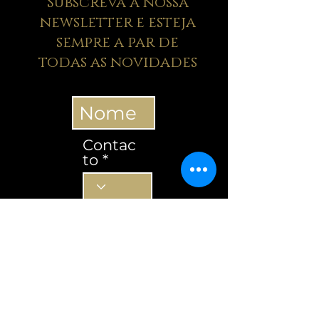
Subscreva a nossa
newsletter e esteja
sempre a par de
todas as novidades
Contac
to
Contacto