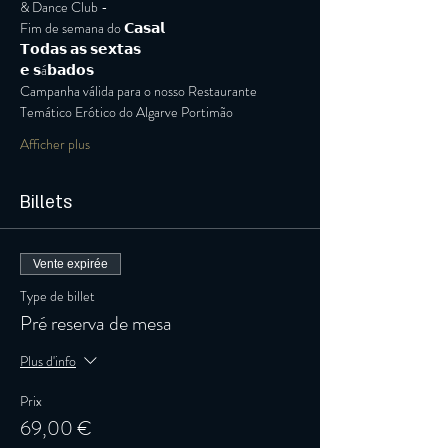
& Dance Club -
Fim de semana do 𝗖𝗮𝘀𝗮𝗹
𝗧𝗼𝗱𝗮𝘀 𝗮𝘀 𝘀𝗲𝘅𝘁𝗮𝘀
𝗲 𝘀á𝗯𝗮𝗱𝗼𝘀
Campanha válida para o nosso Restaurante 
Temático Erótico do Algarve Portimão
Afficher plus
Billets
Vente expirée
Type de billet
Pré reserva de mesa
Plus d'info
Prix
69,00 €