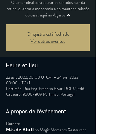
O jantar ideal para apurar os sentidos, sair da
rotina, quebrar a monotonia e apimentar a relação
do casal, aqui no Algarve 🔥
O registro está fechado
Ver outros eventos
Heure et lieu
22 avr. 2022, 20:00 UTC+1 – 24 avr. 2022,
03:00 UTC+1
Portimão, Rua Eng. Franciso Bivar, RCLJ2, Edif.
Cruzeiro, 8500-809 Portimão, Portugal
À propos de l'événement
Durante
𝗠ê𝘀 𝗱𝗲 𝗔𝗯𝗿𝗶𝗹 no Magic Moments Restaurant 