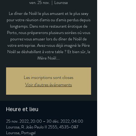
ven. 25 nov.
  |  
Lourosa
Le dîner de Noël le plus amusant et le plus sexy
pour votre réunion d'amis ou d'amis perdus depuis
longtemps. Dans notre restaurant érotique de
Porto, nous préparerons plusieurs soirées où vous
pourrez vous amuser lors du dîner de Noël de
votre entreprise. Avez-vous déjà imaginé le Père
Noël se déshabillant à votre table ? Et bien sûr, la
Mère Noël....
Les inscriptions sont closes
Voir d'autres événements
Heure et lieu
25 nov. 2022, 20:00 – 30 déc. 2022, 04:00
Lourosa, R. João Paulo II 2555, 4535-087
Lourosa, Portugal