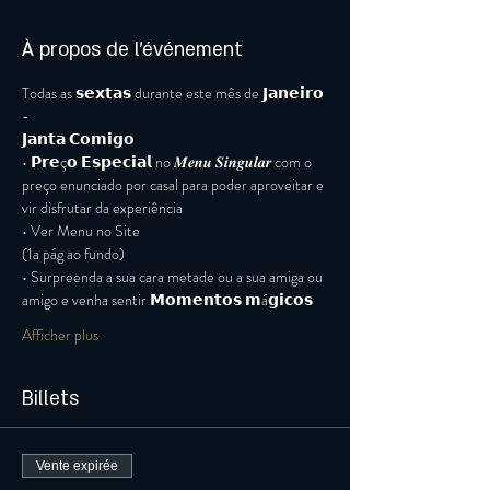
À propos de l'événement
Todas as 𝘀𝗲𝘅𝘁𝗮𝘀 durante este mês de 𝗝𝗮𝗻𝗲𝗶𝗿𝗼 
-
𝗝𝗮𝗻𝘁𝗮 𝗖𝗼𝗺𝗶𝗴𝗼 
• 𝗣𝗿𝗲ç𝗼 𝗘𝘀𝗽𝗲𝗰𝗶𝗮𝗹 no 𝑴𝒆𝒏𝒖 𝑺𝒊𝒏𝒈𝒖𝒍𝒂𝒓 com o 
preço enunciado por casal para poder aproveitar e 
vir disfrutar da experiência 
• Ver Menu no Site
(1a pág ao fundo)
• Surpreenda a sua cara metade ou a sua amiga ou 
amigo e venha sentir 𝗠𝗼𝗺𝗲𝗻𝘁𝗼𝘀 𝗺á𝗴𝗶𝗰𝗼𝘀 
Afficher plus
Billets
Vente expirée