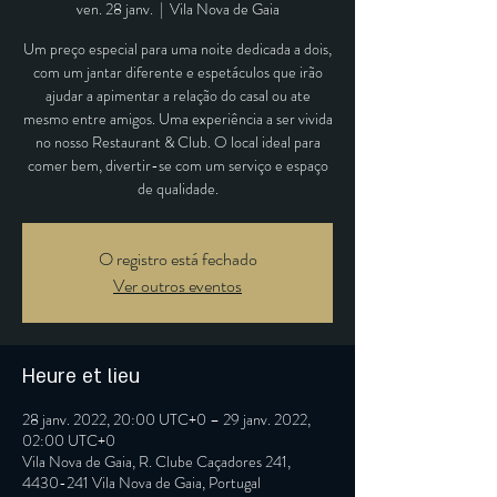
ven. 28 janv.
  |  
Vila Nova de Gaia
Um preço especial para uma noite dedicada a dois,
com um jantar diferente e espetáculos que irão
ajudar a apimentar a relação do casal ou ate
mesmo entre amigos. Uma experiência a ser vivida
no nosso Restaurant & Club. O local ideal para
comer bem, divertir-se com um serviço e espaço
de qualidade.
O registro está fechado
Ver outros eventos
Heure et lieu
28 janv. 2022, 20:00 UTC+0 – 29 janv. 2022,
02:00 UTC+0
Vila Nova de Gaia, R. Clube Caçadores 241,
4430-241 Vila Nova de Gaia, Portugal